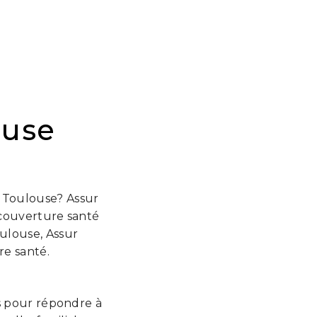
ouse
E
à Toulouse? Assur
 couverture santé
oulouse, Assur
re santé.
s pour répondre à